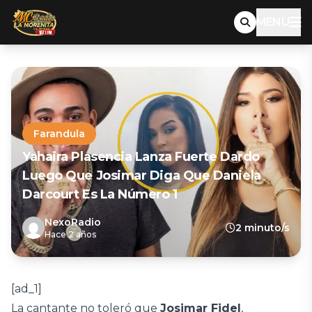
MENU
Farandula
Yahaira Plasencia Lanza Fuerte Dardo
Luego Que Josimar Diga Que Daniela
Darcourt Es La Número 1
NexoRadio
2 minuto/s
Hace 2 años
[ad_1]
La cantante no toleró que
Josimar Fidel
,