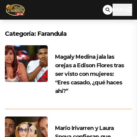
MENU
Categoría:
Farandula
Magaly Medina jala las
orejas a Edison Flores tras
ser visto con mujeres:
“Eres casado, ¿qué haces
ahí?”
Mario Irivarren y Laura
Spoya confiesan que