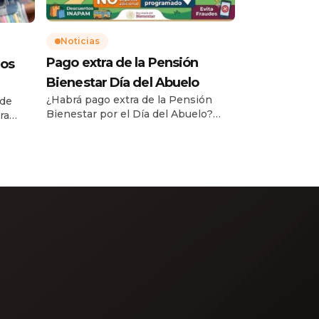
Noticias
Pago extra de la Pensión
gos
Bienestar Día del Abuelo
¿Habrá pago extra de la Pensión
 de
Bienestar por el Día del Abuelo?
ra
Con la llegada del mes de agosto y la
na»
cercanía del Día del Abuelo (o Día de
a
la Persona Adulta Mayor) en México
óximo
—conmemorado cada 28 de agosto
—, miles de beneficiarios de los
cas
programas sociales se preguntan si
ue el
la Secretaría de Bienestar otorgará
la
[…]
 y […]