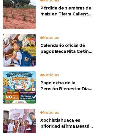
Noticias
Pérdida de siembras de
maíz en Tierra Caliente
preocupan a
productores
Noticias
Calendario oficial de
pagos Beca Rita Cetina
2026
Noticias
Pago extra de la
Pensión Bienestar Día
del Abuelo
Noticias
Xochistlahuaca es
prioridad afirma Beatriz
Mojica