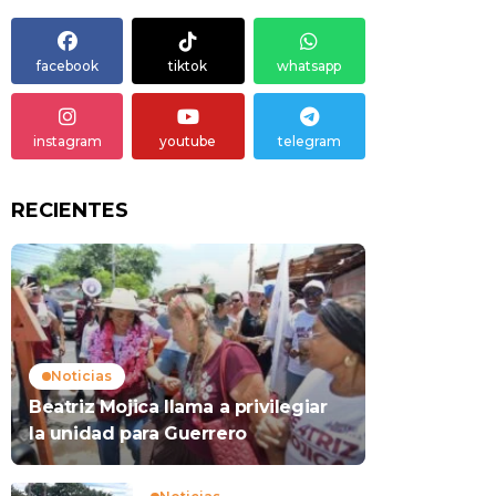
facebook
tiktok
whatsapp
instagram
youtube
telegram
RECIENTES
Noticias
Beatriz Mojica llama a privilegiar
la unidad para Guerrero