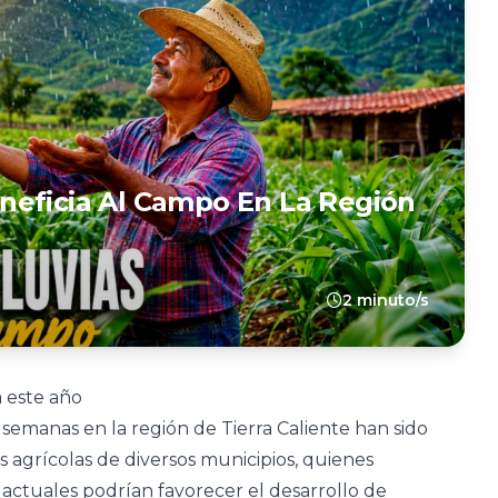
neficia Al Campo En La Región
2 minuto/s
 este año
s semanas en la región de Tierra Caliente han sido
 agrícolas de diversos municipios, quienes
 actuales podrían favorecer el desarrollo de