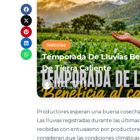
Noticias
Temporada De Lluvias Be
De Tierra Caliente
Jaime Pedroza
Hace 2 meses
Productores esperan una buena cosecha
Las lluvias registradas durante las última
recibidas con entusiasmo por productores
consideran que las condiciones climáticas