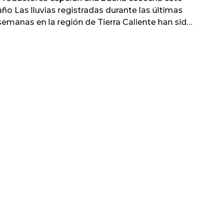
año Las lluvias registradas durante las últimas
semanas en la región de Tierra Caliente han sido
recibidas con entusiasmo por productores
agrícolas de diversos municipios, quienes
consideran que las condiciones climáticas
actuales podrían favorecer el desarrollo de
importantes cultivos durante este ciclo agrícola.
La llegada de las precipitaciones representa