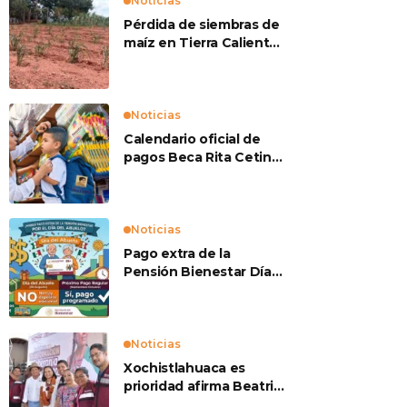
Noticias
Pérdida de siembras de
maíz en Tierra Caliente
preocupan a
productores
Noticias
Calendario oficial de
pagos Beca Rita Cetina
2026
Noticias
Pago extra de la
Pensión Bienestar Día
del Abuelo
Noticias
Xochistlahuaca es
prioridad afirma Beatriz
Mojica