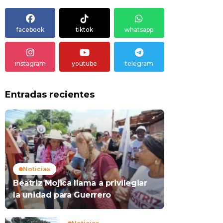
facebook
tiktok
whatsapp
instagram
youtube
telegram
Entradas recientes
Noticias
Beatriz Mojica llama a privilegiar
la unidad para Guerrero