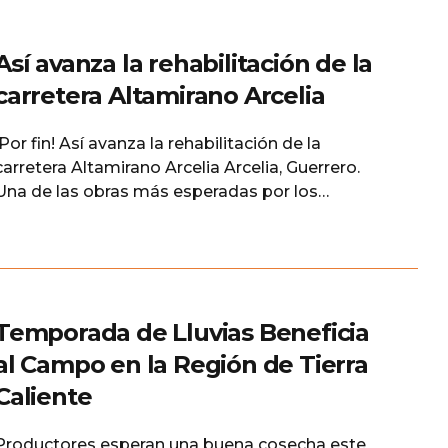
Así avanza la rehabilitación de la
carretera Altamirano Arcelia
¡Por fin! Así avanza la rehabilitación de la
carretera Altamirano Arcelia Arcelia, Guerrero.
Una de las obras más esperadas por los
habitantes de la región de Tierra Caliente ya es
una realidad por parte del gobierno de Mexico a
Cargo de la Secretaria de infraestructura,
Comunicaciones y Transportes (SCIT). Los
trabajos de Rehabilitación carretera Ciudad
Temporada de Lluvias Beneficia
al Campo en la Región de Tierra
Caliente
Productores esperan una buena cosecha este