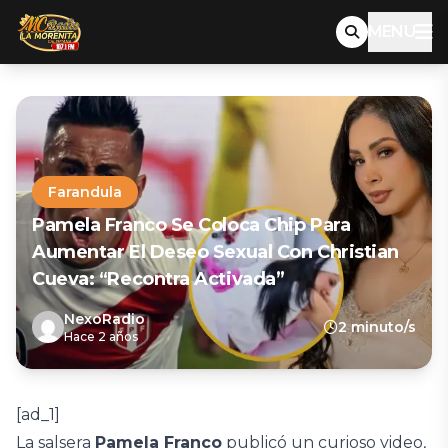
MENU
Farandula
Pamela Franco Se Coloca Chip Para
Aumentar El Deseo Sexual Con Christian
Cueva: “Recontra Activada”
NexoRadio
2 minuto/s
Hace 2 años
[ad_1]
La salsera
Pamela Franco
publicó un curioso video,