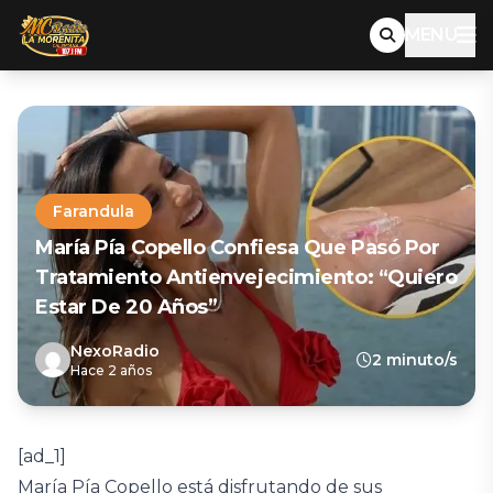
MENU
Farandula
María Pía Copello Confiesa Que Pasó Por
Tratamiento Antienvejecimiento: “Quiero
Estar De 20 Años”
NexoRadio
2 minuto/s
Hace 2 años
[ad_1]
María Pía Copello está disfrutando de sus