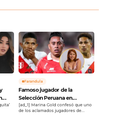
Farandula
y
Famoso jugador de la
n
Selección Peruana en
quita’
[ad_1] Marina Gold confesó que uno
 que
coqueteos con actriz para
de los aclamados jugadores de
adultos Marina Gold: “Medio
as de
fútbol del Perú le escribe en sus
turbio”
y
redes sociales, pero ella, por miedo,
teresar
no le responde. ¿Será casado? Te