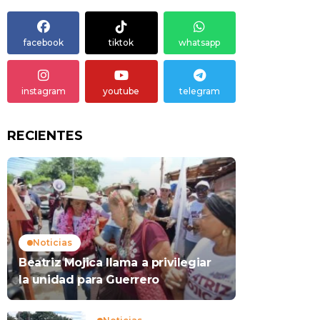
facebook
tiktok
whatsapp
instagram
youtube
telegram
RECIENTES
Noticias
Beatriz Mojica llama a privilegiar
la unidad para Guerrero