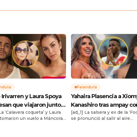
ndula
Farandula
 Irivarren y Laura Spoya
Yahaira Plasencia a Xiom
esan que viajaron juntos
Kanashiro tras ampay co
La ‘Calavera coqueta’ y Laura
[ad_1] La salsera y ex de la ‘Fo
polémica ruptura de él:
Jefferson Farfán: “Tiene
tomaron un vuelo a Máncora,
se pronunció al salir al aire
o que aceptar que cedí”
aprovecharlo”
ue el exchico reality
imágenes de besos y agarrad
ara su relación con Alondra
mano entre Xiomy Kanashiro 
 Miró. Te puede interesar
Jefferson Farfán. Te puede in