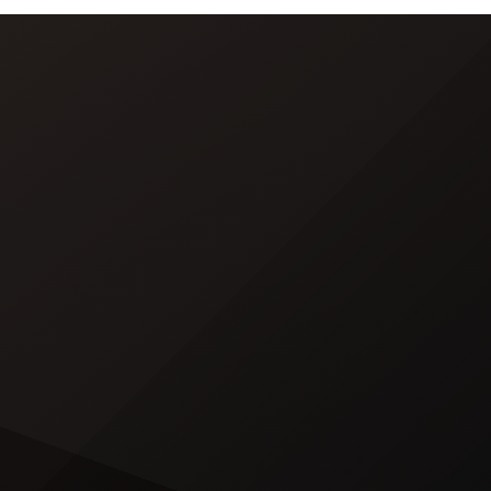
ón
puede interesar Marina Gold
riz
protagoniza escena hot con
dio
“Channing Tatum” Futbolista
ance
peruano le escribe a Marina Gold Es
n […]
bien sabido que a más de un […]