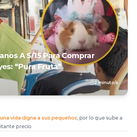
anos A S/15 Para Comprar
es: “Pura Fruta”
2 minuto/s
 una vida digna a sus pequeños
, por lo que sube a
itante precio.