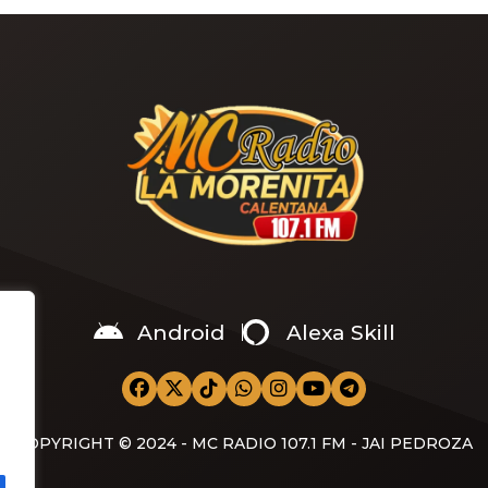
 jugador de la Selección
Famoso jugador de la Selecci
a en coqueteos con actriz
Peruana en coqueteos con act
dultos Marina Gold: “Medio
para adultos Marina Gold: “Me
” Mario Irivarren y Laura Spoya
turbio” Yahaira habla de rom
 en Máncora El canal de
entre Xiomy Kanashiro y Farfá
e […]
Android
Alexa Skill
COPYRIGHT © 2024 - MC RADIO 107.1 FM - JAI PEDROZA