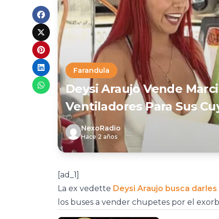
Farandula
Deysi Araujo Vende Marci
Ventiladores Para Sus Cuy
NexoRadio
Hace 2 años
[ad_1]
La ex vedette
Deysi Araujo busca darles
los buses a vender chupetes por el exorb