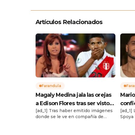
Artículos Relacionados
Farandula
Fara
Magaly Medina jala las orejas
Mario
a Edison Flores tras ser visto
confi
[ad_1] Tras haber emitido imágenes
[ad_1] 
con mujeres: “Eres casado,
tras 
donde se le ve en compañía de
Spoya 
¿qué haces ahí?”
“Teng
amigos y 4 chicas, Magaly cuestiona
luego q
la nueva vida que lleva Edison
termin
Flores. Te puede interesar Mario
García