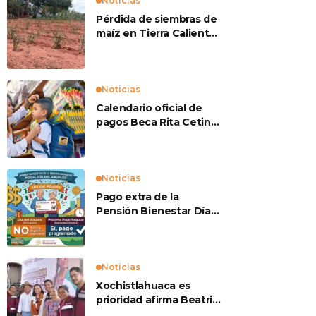
Noticias
Pérdida de siembras de
maíz en Tierra Caliente
preocupan a
productores
Noticias
Calendario oficial de
pagos Beca Rita Cetina
2026
Noticias
Pago extra de la
Pensión Bienestar Día
del Abuelo
Noticias
Xochistlahuaca es
prioridad afirma Beatriz
Mojica