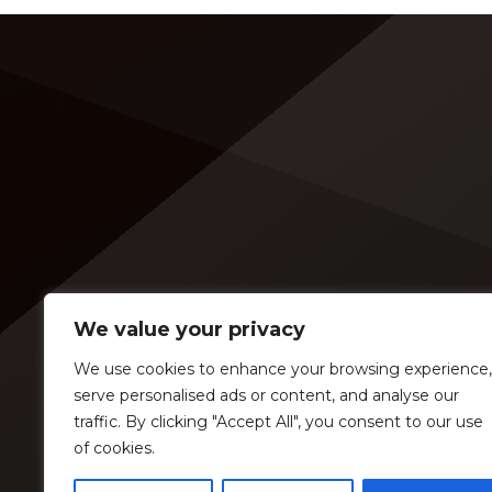
Irivarren y Laura Spoya confiesan
Famoso
que viajaron juntos tras polémica
Peruan
ruptura de él: “Tengo que aceptar
para a
que cedí” Ampay de Edison Flores
turbio
Desde hace un tiempo, […]
juntos
YouTub
We value your privacy
We use cookies to enhance your browsing experience,
serve personalised ads or content, and analyse our
traffic. By clicking "Accept All", you consent to our use
of cookies.