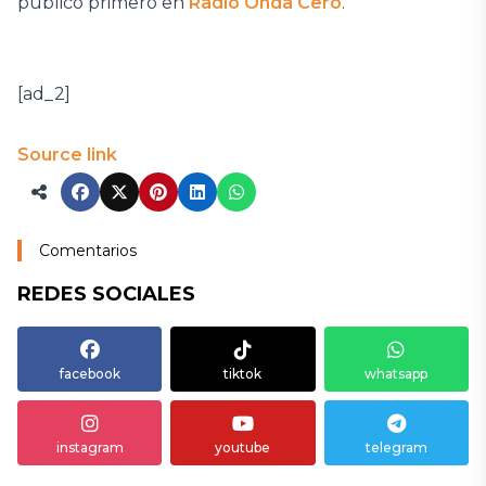
publicó primero en
Radio Onda Cero
.
[ad_2]
Source link
Comentarios
REDES SOCIALES
facebook
tiktok
whatsapp
instagram
youtube
telegram