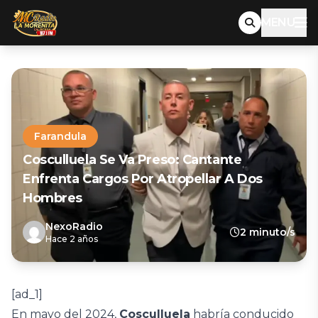
MENU
Farandula
Cosculluela Se Va Preso: Cantante
Enfrenta Cargos Por Atropellar A Dos
Hombres
NexoRadio
2 minuto/s
Hace 2 años
[ad_1]
En mayo del 2024,
Cosculluela
habría conducido