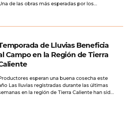
Una de las obras más esperadas por los
habitantes de la región de Tierra Caliente ya es
una realidad por parte del gobierno de Mexico a
Cargo de la Secretaria de infraestructura,
Comunicaciones y Transportes (SCIT). Los
trabajos de Rehabilitación carretera Ciudad
Temporada de Lluvias Beneficia
al Campo en la Región de Tierra
Caliente
Productores esperan una buena cosecha este
año Las lluvias registradas durante las últimas
semanas en la región de Tierra Caliente han sido
recibidas con entusiasmo por productores
agrícolas de diversos municipios, quienes
consideran que las condiciones climáticas
actuales podrían favorecer el desarrollo de
importantes cultivos durante este ciclo agrícola.