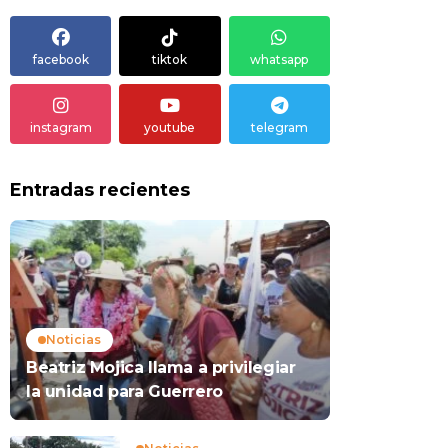
facebook
tiktok
whatsapp
instagram
youtube
telegram
Entradas recientes
Noticias
Beatriz Mojica llama a privilegiar
la unidad para Guerrero