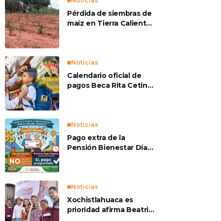
Noticias
Pérdida de siembras de
maíz en Tierra Caliente
preocupan a
productores
Noticias
Calendario oficial de
pagos Beca Rita Cetina
2026
Noticias
Pago extra de la
Pensión Bienestar Día
del Abuelo
Noticias
Xochistlahuaca es
prioridad afirma Beatriz
Mojica