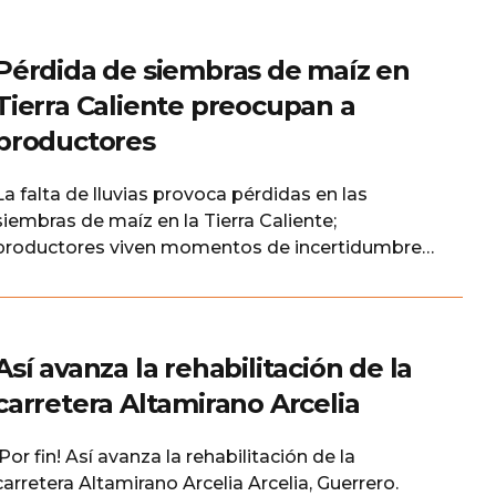
Pérdida de siembras de maíz en
Tierra Caliente preocupan a
productores
La falta de lluvias provoca pérdidas en las
siembras de maíz en la Tierra Caliente;
productores viven momentos de incertidumbre
La sequía amenaza la producción de maíz en la
Tierra Caliente La falta de lluvias durante las
últimas semanas ha comenzado a cobrar factura
en los campos agrícolas de la región de Tierra
Así avanza la rehabilitación de la
Caliente, donde
carretera Altamirano Arcelia
¡Por fin! Así avanza la rehabilitación de la
carretera Altamirano Arcelia Arcelia, Guerrero.