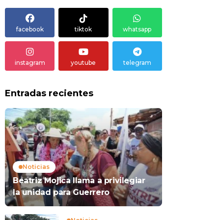
facebook
tiktok
whatsapp
instagram
youtube
telegram
Entradas recientes
Noticias
Beatriz Mojica llama a privilegiar
la unidad para Guerrero