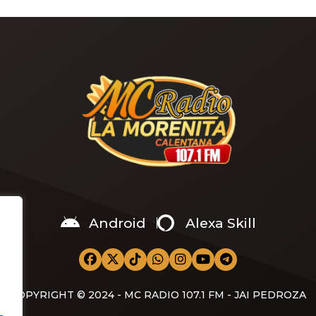
confiesa la VERDAD de su salida de Perú:
“Querían otra cosa” “Hice mi último partido en
Argentina y ahora estoy bien en Alianza
Android
Alexa Skill
COPYRIGHT © 2024 - MC RADIO 107.1 FM - JAI PEDROZA