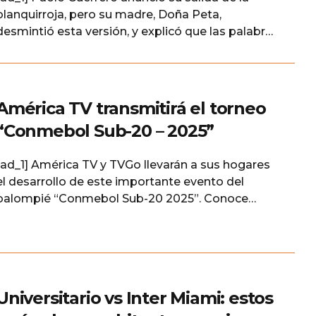
blanquirroja, pero su madre, Doña Peta,
desmintió esta versión, y explicó que las palabras
de su hijo habían sido malinterpretadas por los
medios. Te puede interesar Paolo Guerrero
confirma su salida de la selección peruana con
emotivo mensaje Guerrero anuncia su salida de
América TV transmitirá el torneo
la Selección Gran sorpresa
“Conmebol Sub-20 – 2025”
[ad_1] América TV y TVGo llevarán a sus hogares
el desarrollo de este importante evento del
balompié “Conmebol Sub-20 2025”. Conoce
todos los detalles de la programación de este
magnífico torneo. La “Conmebol Sub- 20- 2025”
se llevará a cabo en Venezuela desde el 23 de
enero al 16 de febrero, y los partidos serán
Universitario vs Inter Miami: estos