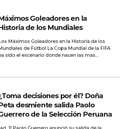
Máximos Goleadores en la
Historia de los Mundiales
Los Máximos Goleadores en la Historia de los
Mundiales de Fútbol La Copa Mundial de la FIFA
ha sido el escenario donde nacen las más
grandes leyendas del fútbol. A lo largo de más de
nueve décadas, algunos delanteros han dejado
una huella imborrable gracias a su capacidad
para marcar goles en los momentos más
¿Toma decisiones por él? Doña
Peta desmiente salida Paolo
Guerrero de la Selección Peruana
[ad_1] Paolo Guerrero anunció su salida de la