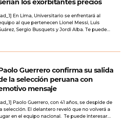
serían los exorbitantes precios
[ad_1] En Lima, Universitario se enfrentará al
equipo al que pertenecen Lionel Messi, Luis
Suárez, Sergio Busquets y Jordi Alba. Te puede
interesar Universitario anuncia la construcción de
su nuevo estadio para el 2025 ¿Cuándo jugará
Universitario vs Inter Miami? Se confirmó el
amistoso internacional entre el cuadro crema vs
Inter Miami. Este encuentro se
Paolo Guerrero confirma su salida
de la selección peruana con
emotivo mensaje
[ad_1] Paolo Guerrero, con 41 años, se despide de
la selección. El delantero reveló que no volverá a
jugar en el equipo nacional. Te puede interesar
Ricardo Gareca arremete contra Lozano y