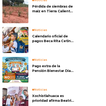
Noticias
Pérdida de siembras de
maíz en Tierra Caliente
preocupan a
productores
Noticias
Calendario oficial de
pagos Beca Rita Cetina
2026
Noticias
Pago extra de la
Pensión Bienestar Día
del Abuelo
Noticias
Xochistlahuaca es
prioridad afirma Beatriz
Mojica