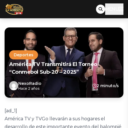
MENU
Deportes
América TV Transmitirá El Torneo
“Conmebol Sub-20 – 2025”
NexoRadio
2 minuto/s
Hace 2 años
[ad_1]
América TV y TVGo llevarán a sus hogares el
desarrollo de este importante evento del balompié