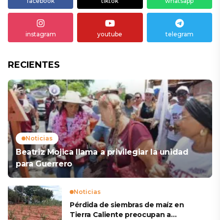
facebook
tiktok
whatsapp
instagram
youtube
telegram
RECIENTES
Noticias
Beatriz Mojica llama a privilegiar la unidad
para Guerrero
Noticias
Pérdida de siembras de maíz en
Tierra Caliente preocupan a