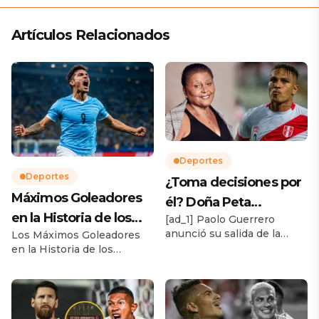
Artículos Relacionados
Deportes
Deportes
¿Toma decisiones por
Máximos Goleadores
él? Doña Peta
en la Historia de los
[ad_1] Paolo Guerrero
desmiente salida
anunció su salida de la
Los Máximos Goleadores
Mundiales
Paolo Guerrero de la
blanquirroja, pero su
en la Historia de los
Selección Peruana
madre, Doña Peta,
Mundiales de Fútbol La
desmintió esta versión, y
Copa Mundial de la FIFA ha
explicó que las palabras de
sido el escenario donde
su hijo habían sido
nacen las más grandes
malinterpretadas por los