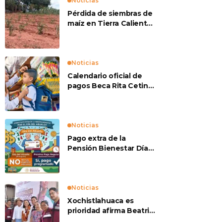
Noticias
Pérdida de siembras de
maíz en Tierra Caliente
preocupan a
productores
Noticias
Calendario oficial de
pagos Beca Rita Cetina
2026
Noticias
Pago extra de la
Pensión Bienestar Día
del Abuelo
Noticias
Xochistlahuaca es
prioridad afirma Beatriz
Mojica