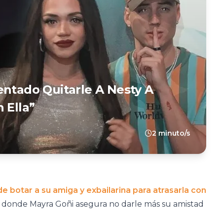
entado Quitarle A Nesty A
 Ella”
2 minuto/s
 botar a su amiga y exbailarina para atrasarla con
eos, donde Mayra Goñi asegura no darle más su amistad