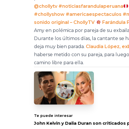
@chollytv
#noticiasfarandulaperuana
#chollyshow
#americaespectaculos
#m
sonido original – ChollyTV
Farándula 
Amy en polémica por pareja de su exbail
Durante los últimos días, la cantante se 
deja muy bien parada.
Claudia López, ex
haberse metido con su pareja, para luego 
camino libre para ella.
Te puede interesar
John Kelvin y Dalia Duran son criticados 