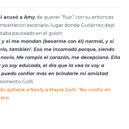
i acusó a Amy
de querer “fluir” con su entonces
compartieron escenario, lugar donde Gutiérrez dejó
estaba pauteado en el guion.
al y si me mandan (besarme con él) normal, y si
rio, también’. Eso me incomodó porque, siendo
i novio. Me rompió el corazón, me decepcionó. Ella
o soy educada, el día que la vea la voy a
o puedo confiar más en brindarle mi amistad
 momento Goñi.
do quitarle a Nesty a Mayra Goñi: “No confío en
Cero
.