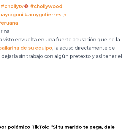
#chollytv
#chollywood
ayragoñi
#amygutierres
♬
Peruana
arina
ha visto envuelta en una fuerte acusación que no la
bailarina de su equipo
, la acusó directamente de
dejarla sin trabajo con algún pretexto y así tener el
por polémico TikTok: “Si tu marido te pega, dale