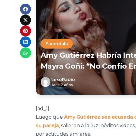
Farandula
Amy Gutiérrez Habría Int
Mayra Goñi: “No Confío En
NexoRadio
Hace 2 años
[ad_1]
Luego que
Amy Gutiérrez sea acusada de
su pareja
, salieron a la luz inéditos vid
por actitudes similares.