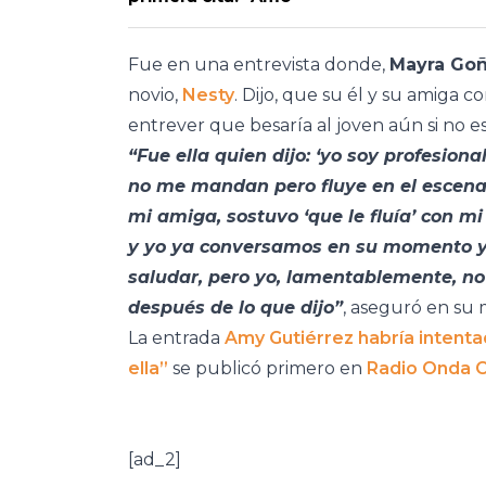
Fue en una entrevista donde,
Mayra Goñ
novio,
Nesty
. Dijo, que su él y su amiga 
entrever que besaría al joven aún si no 
“Fue ella quien dijo: ‘yo soy profesion
no me mandan pero fluye en el escena
mi amiga, sostuvo ‘que le fluía’ con m
y yo ya conversamos en su momento y y
saludar, pero yo, lamentablemente, n
después de lo que dijo”
, aseguró en su
La entrada
Amy Gutiérrez habría intenta
ella”
se publicó primero en
Radio Onda 
[ad_2]