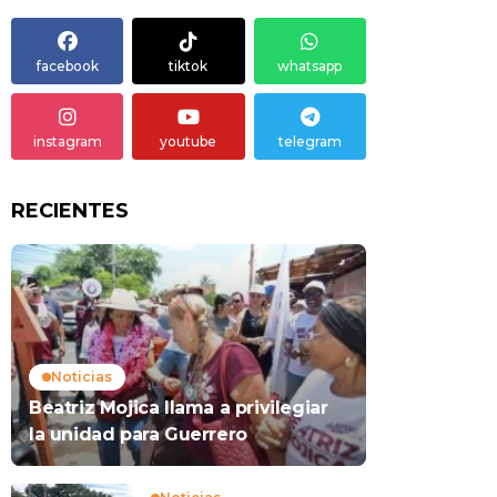
facebook
tiktok
whatsapp
instagram
youtube
telegram
RECIENTES
Noticias
Beatriz Mojica llama a privilegiar
la unidad para Guerrero