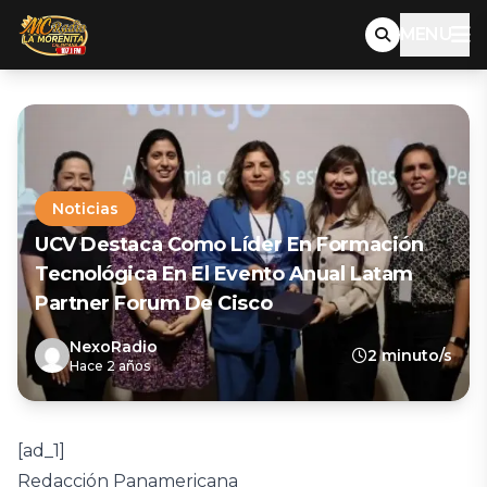
MENU
Noticias
UCV Destaca Como Líder En Formación
Tecnológica En El Evento Anual Latam
Partner Forum De Cisco
NexoRadio
2 minuto/s
Hace 2 años
[ad_1]
Redacción Panamericana