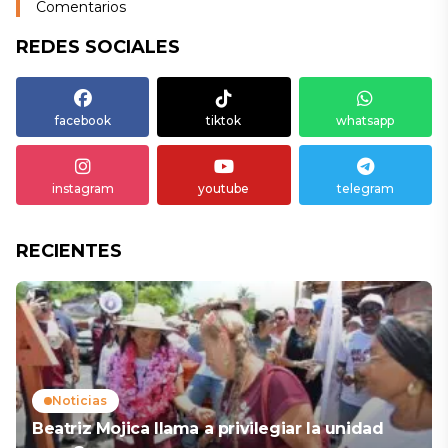
Comentarios
REDES SOCIALES
facebook
tiktok
whatsapp
instagram
youtube
telegram
RECIENTES
Noticias
Beatriz Mojica llama a privilegiar la unidad