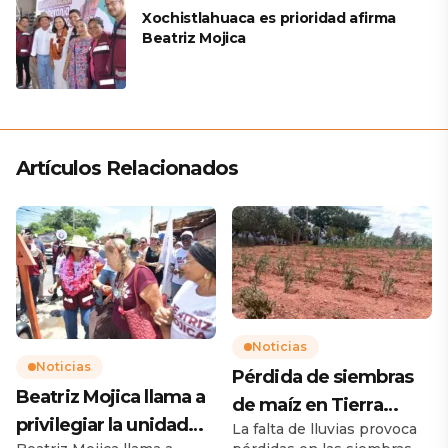
Xochistlahuaca es prioridad afirma
Beatriz Mojica
Artículos Relacionados
Noticias
Noticias
Pérdida de siembras
Beatriz Mojica llama a
de maíz en Tierra
privilegiar la unidad
La falta de lluvias provoca
Caliente preocupan a