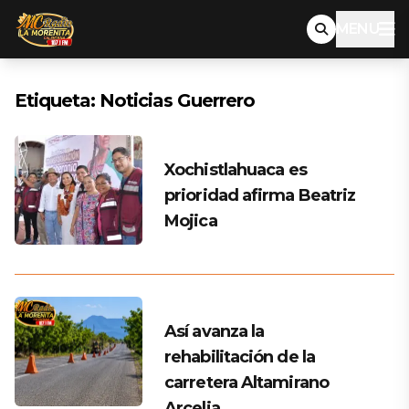
MENU
Etiqueta:
Noticias Guerrero
Xochistlahuaca es
prioridad afirma Beatriz
Mojica
Así avanza la
rehabilitación de la
carretera Altamirano
Arcelia