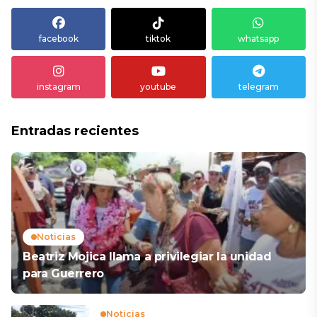
facebook
tiktok
whatsapp
instagram
youtube
telegram
Entradas recientes
Noticias
Beatriz Mojica llama a privilegiar la unidad
para Guerrero
Noticias