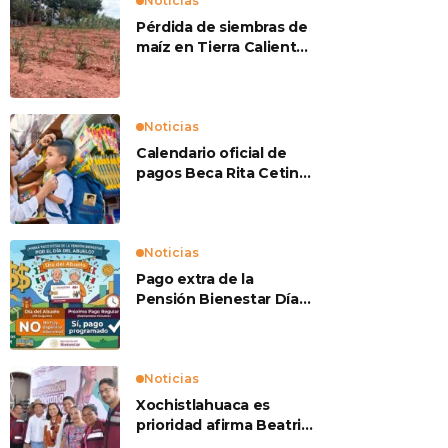
Noticias
Pérdida de siembras de
maíz en Tierra Caliente
preocupan a
productores
Noticias
Calendario oficial de
pagos Beca Rita Cetina
2026
Noticias
Pago extra de la
Pensión Bienestar Día
del Abuelo
Noticias
Xochistlahuaca es
prioridad afirma Beatriz
Mojica