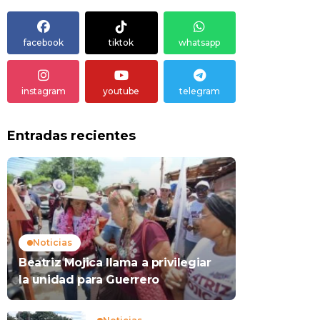
facebook
tiktok
whatsapp
instagram
youtube
telegram
Entradas recientes
Noticias
Beatriz Mojica llama a privilegiar
la unidad para Guerrero