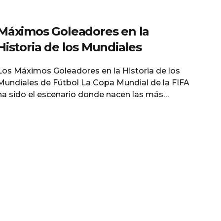
Máximos Goleadores en la
Historia de los Mundiales
Los Máximos Goleadores en la Historia de los
Mundiales de Fútbol La Copa Mundial de la FIFA
ha sido el escenario donde nacen las más
grandes leyendas del fútbol. A lo largo de más de
nueve décadas, algunos delanteros han dejado
una huella imborrable gracias a su capacidad
para marcar goles en los momentos más