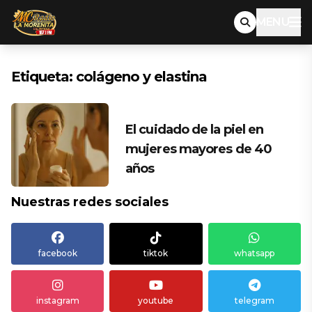
MENU
Etiqueta:
colágeno y elastina
El cuidado de la piel en
mujeres mayores de 40
años
Nuestras redes sociales
facebook
tiktok
whatsapp
instagram
youtube
telegram