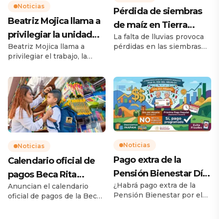
Noticias
Pérdida de siembras
Beatriz Mojica llama a
de maíz en Tierra
privilegiar la unidad
La falta de lluvias provoca
Caliente preocupan a
pérdidas en las siembras
Beatriz Mojica llama a
para Guerrero
productores
de maíz en la Tierra
privilegiar el trabajo, la
Caliente; productores viven
unidad para Guerrero
momentos de
Acapulco, Gro., 4 de agosto
incertidumbre La sequía
de 2026.- Desde Pie de la
amenaza la producción de
Cuesta, la senadora con
maíz en la Tierra Caliente
licencia Beatriz Mojica
La falta de lluvias durante
Morga afirmó que el
las últimas semanas ha
momento que vive
comenzado a cobrar factura
Guerrero exige trabajo,
en los campos agrícolas de
unidad y diálogo, al
Noticias
Noticias
la región de Tierra Caliente,
sostener que esas son las
Pago extra de la
Calendario oficial de
donde […]
demandas centrales de la
Pensión Bienestar Día
pagos Beca Rita
ciudadanía y el […]
¿Habrá pago extra de la
Anuncian el calendario
del Abuelo
Cetina 2026
Pensión Bienestar por el
oficial de pagos de la Beca
Día del Abuelo? Con la
de Apoyo para Uniformes y
llegada del mes de agosto y
Útiles «Rita Cetina» Miles