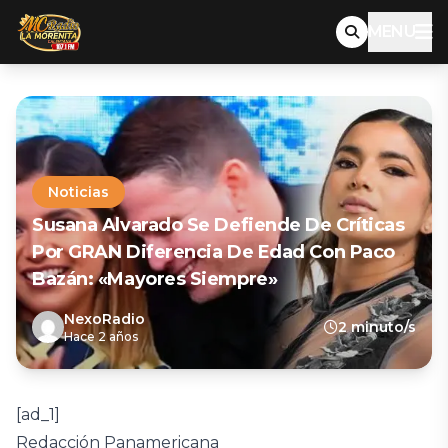
MENU
Noticias
Susana Alvarado Se Defiende De Críticas
Por GRAN Diferencia De Edad Con Paco
Bazán: «Mayores Siempre»
NexoRadio
2 minuto/s
Hace 2 años
[ad_1]
Redacción Panamericana