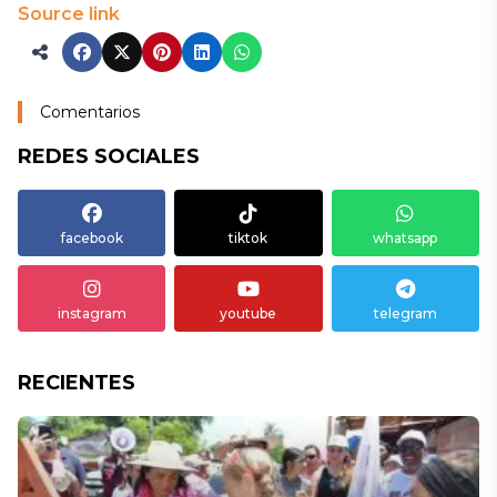
Source link
Comentarios
REDES SOCIALES
facebook
tiktok
whatsapp
instagram
youtube
telegram
RECIENTES