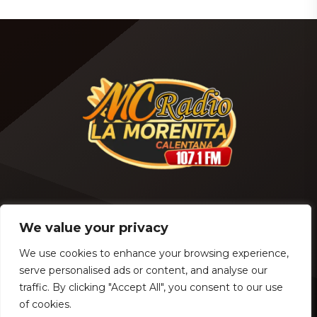
la cercanía del Día del
de familias mexicanas ya
Abuelo (o Día de la Persona
podrán prepararse para el
Adulta Mayor) en México —
próximo ciclo escolar luego
conmemorado cada 28 de
de que la Coordinación
agosto—, miles de
Nacional de Becas para el
beneficiarios de los
Bienestar anunciara que el
programas sociales se
calendario oficial de pagos
preguntan si la Secretaría
de la Beca de Apoyo para
de Bienestar otorgará […]
Uniformes y […]
Android
Alexa Skill
We value your privacy
We use cookies to enhance your browsing experience,
serve personalised ads or content, and analyse our
traffic. By clicking "Accept All", you consent to our use
COPYRIGHT © 2024 - MC RADIO 107.1 FM - JAI PEDROZA
of cookies.