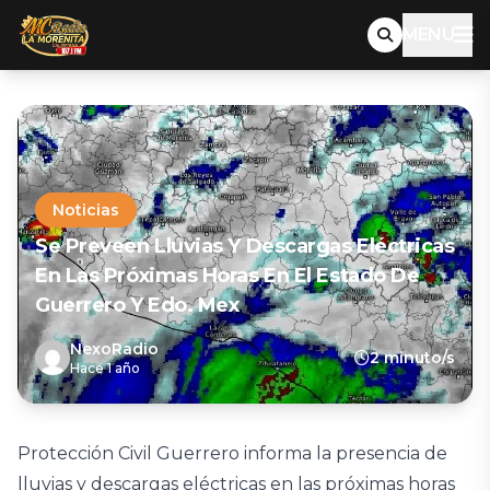
MENU
Noticias
Se Preveen Lluvias Y Descargas Eléctricas
En Las Próximas Horas En El Estado De
Guerrero Y Edo. Mex
NexoRadio
2 minuto/s
Hace 1 año
Protección Civil Guerrero informa la presencia de
lluvias y descargas eléctricas en las próximas horas