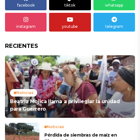
facebook
tiktok
whatsapp
instagram
youtube
telegram
RECIENTES
Noticias
Beatriz Mojica llama a privilegiar la unidad
para Guerrero
Noticias
Pérdida de siembras de maíz en