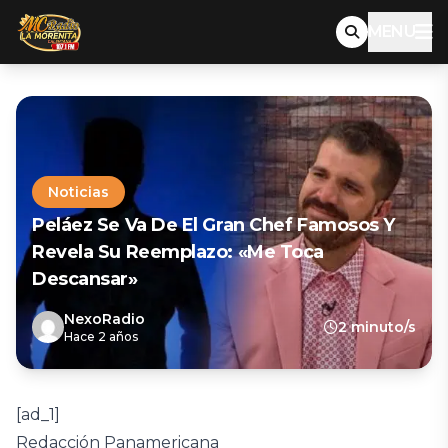
MENU
Noticias
Peláez Se Va De El Gran Chef Famosos Y
Revela Su Reemplazo: «Me Toca
Descansar»
NexoRadio
2 minuto/s
Hace 2 años
[ad_1]
Redacción Panamericana