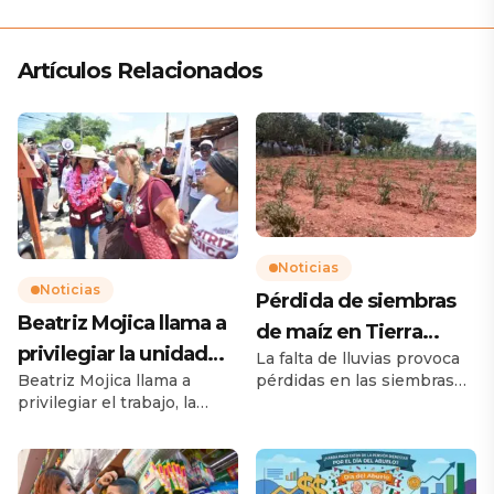
Artículos Relacionados
Noticias
Noticias
Pérdida de siembras
Beatriz Mojica llama a
de maíz en Tierra
privilegiar la unidad
La falta de lluvias provoca
Caliente preocupan a
pérdidas en las siembras
Beatriz Mojica llama a
para Guerrero
productores
de maíz en la Tierra
privilegiar el trabajo, la
Caliente; productores viven
unidad para Guerrero
momentos de
Acapulco, Gro., 4 de agosto
incertidumbre La sequía
de 2026.- Desde Pie de la
amenaza la producción de
Cuesta, la senadora con