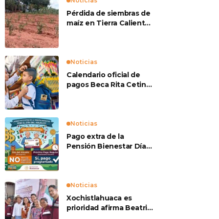
Noticias
Pérdida de siembras de
maíz en Tierra Caliente
preocupan a
productores
Noticias
Calendario oficial de
pagos Beca Rita Cetina
2026
Noticias
Pago extra de la
Pensión Bienestar Día
del Abuelo
Noticias
Xochistlahuaca es
prioridad afirma Beatriz
Mojica