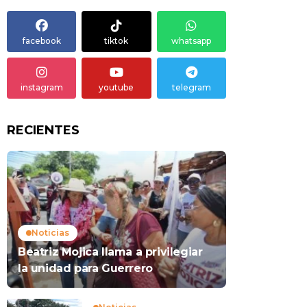
facebook
tiktok
whatsapp
instagram
youtube
telegram
RECIENTES
Noticias
Beatriz Mojica llama a privilegiar
la unidad para Guerrero