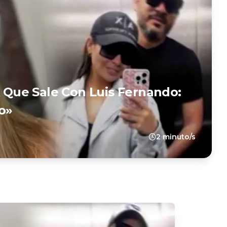
Que Sale Con Luis Fernando:
o»
2 minuto/s