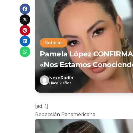
Noticias
Pamela López CONFIRMA 
«Nos Estamos Conociend
NexoRadio
Hace 2 años
[ad_1]
Redacción Panamericana