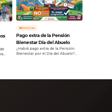
Noticias
Pago extra de la Pensión
gos
Bienestar Día del Abuelo
¿Habrá pago extra de la Pensión
 de
Bienestar por el Día del Abuelo?
ra
Con la llegada del mes de agosto y la
na»
cercanía del Día del Abuelo (o Día de
a
la Persona Adulta Mayor) en México
óximo
—conmemorado cada 28 de agosto
—, miles de beneficiarios de los
cas
programas sociales se preguntan si
ue el
la Secretaría de Bienestar otorgará
la
[…]
 y […]