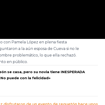
o con Pamela López en plena fiesta
guntaron a la aún esposa de Cueva si no le
mbre problemático, lo que ella rechazó.
nto en público.
eón se casa, pero su novia tiene INESPERADA
«No puede con la felicidad»
z disfrutaron de un evento de reguetón hace unos