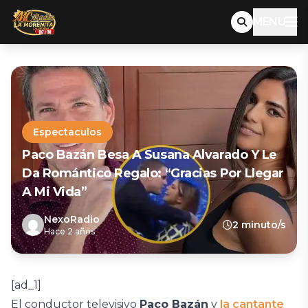
MENU
Espectaculos
Paco Bazán Besa A Susana Alvarado Y Le
Da Romántico Regalo: “Gracias Por Llegar
A Mi Vida”
NexoRadio
2 minuto/s
Hace 2 años
[ad_1]
El conductor televisivo
Paco Bazán
y
la cantante