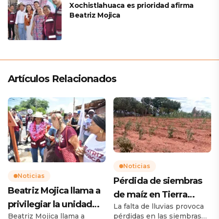
Xochistlahuaca es prioridad afirma
Beatriz Mojica
Artículos Relacionados
Noticias
Noticias
Pérdida de siembras
Beatriz Mojica llama a
de maíz en Tierra
privilegiar la unidad
La falta de lluvias provoca
Caliente preocupan a
pérdidas en las siembras
Beatriz Mojica llama a
para Guerrero