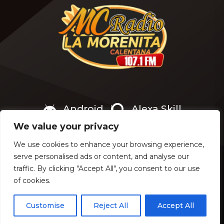
beneficiarios de los
Bienestar anunciara que el
programas sociales se
calendario oficial de pagos
preguntan si la Secretaría
de la Beca de Apoyo para
de Bienestar otorgará […]
Uniformes y […]
Android
Alexa Skill
We value your privacy
We use cookies to enhance your browsing experience,
serve personalised ads or content, and analyse our
COPYRIGHT © 2024 - MC RADIO 107.1 FM - JAI PEDROZA
traffic. By clicking "Accept All", you consent to our use
of cookies.
Customise
Reject All
Accept All