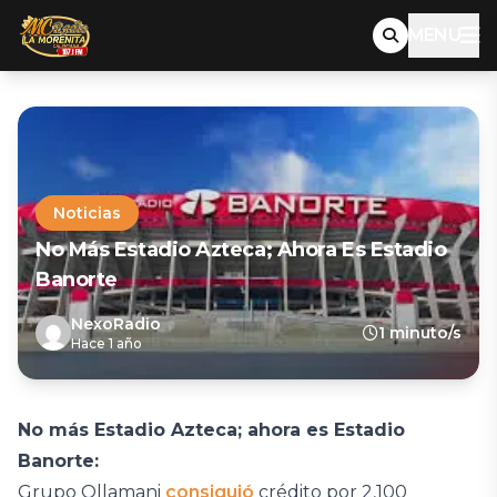
MENU
Noticias
No Más Estadio Azteca; Ahora Es Estadio
Banorte
NexoRadio
1 minuto/s
Hace 1 año
No más Estadio Azteca; ahora es Estadio
Banorte:
Grupo Ollamani
consiguió
crédito por 2,100