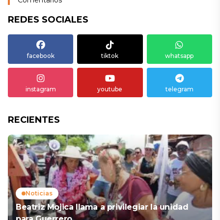
Comentarios
REDES SOCIALES
facebook
tiktok
whatsapp
instagram
youtube
telegram
RECIENTES
Noticias
Beatriz Mojica llama a privilegiar la unidad
para Guerrero