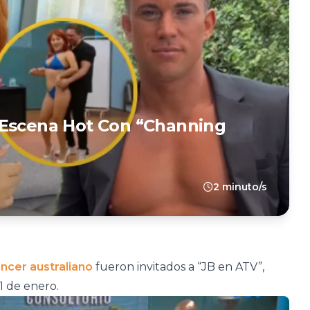
 Escena Hot Con “Channing
2 minuto/s
encer australiano
fueron invitados a “JB en ATV”,
1 de enero.