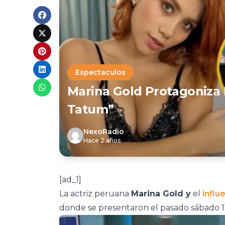
Espectaculos
Marina Gold Protagoniza
Tatum”
NexoRadio
Hace 2 años
[ad_1]
La actriz peruana
Marina Gold y
el
influ
donde se presentaron el pasado sábado 1