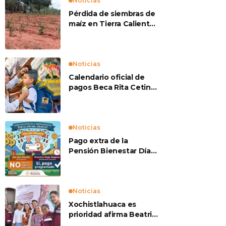
Noticias
Pérdida de siembras de
maíz en Tierra Caliente
preocupan a
productores
Noticias
Calendario oficial de
pagos Beca Rita Cetina
2026
Noticias
Pago extra de la
Pensión Bienestar Día
del Abuelo
Noticias
Xochistlahuaca es
prioridad afirma Beatriz
Mojica