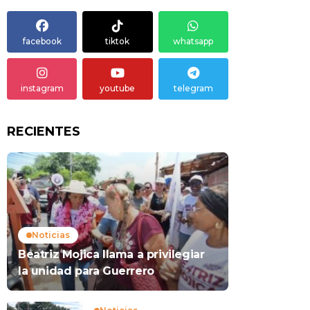
facebook
tiktok
whatsapp
instagram
youtube
telegram
RECIENTES
Noticias
Beatriz Mojica llama a privilegiar
la unidad para Guerrero