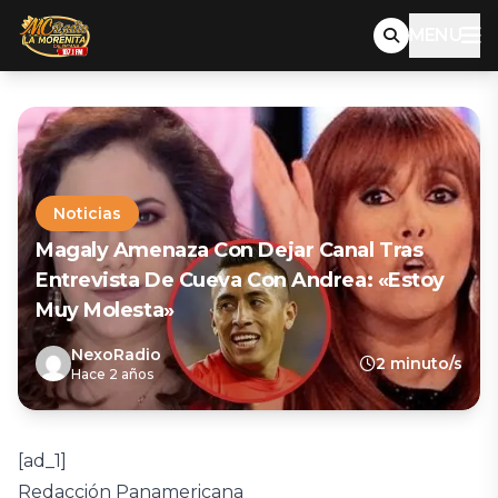
MENU
Noticias
Magaly Amenaza Con Dejar Canal Tras
Entrevista De Cueva Con Andrea: «Estoy
Muy Molesta»
NexoRadio
2 minuto/s
Hace 2 años
[ad_1]
Redacción Panamericana