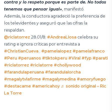
contra y lo respeto porque es parte de. No todos
tenemos que pensar igual»
, manifestó.
Además, la conductora agradeció la preferencia de
los televidentes y aseguró que las cifras la
respaldan.
@riclatorrez
28.01/8:
#AndreaLlosa
celebra su
rating e ignora críticas por entrevista a
#ChristianCueva
.
#pamelalopez
#pamelafranco
#Peru
#peruanos
#tiktokperu
#Viral
#fyp
#parati
#riclatorrez
#riclatorre
#chollywood
#farandulaperuana
#farandulalorcha
#magalytvlafirme
#magalymedina
#amoryfuego
#destacame
#americahoy
♬ sonido original – Ric
La Torre