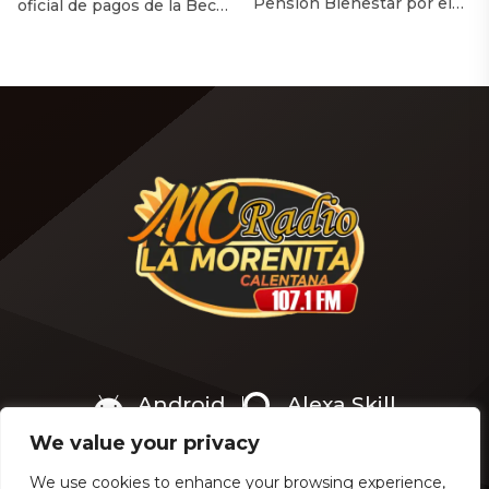
Pensión Bienestar por el
oficial de pagos de la Beca
Día del Abuelo? Con la
de Apoyo para Uniformes y
llegada del mes de agosto y
Útiles «Rita Cetina» Miles
la cercanía del Día del
de familias mexicanas ya
Abuelo (o Día de la Persona
podrán prepararse para el
Adulta Mayor) en México —
próximo ciclo escolar luego
conmemorado cada 28 de
de que la Coordinación
agosto—, miles de
Nacional de Becas para el
beneficiarios de los
Bienestar anunciara que el
programas sociales se
calendario oficial de pagos
preguntan si la Secretaría
de la Beca de Apoyo para
de Bienestar otorgará […]
Uniformes y […]
Android
Alexa Skill
We value your privacy
We use cookies to enhance your browsing experience,