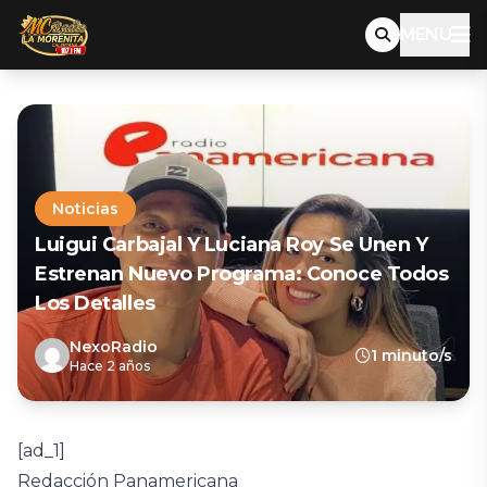
MENU
Noticias
Luigui Carbajal Y Luciana Roy Se Unen Y
Estrenan Nuevo Programa: Conoce Todos
Los Detalles
NexoRadio
1 minuto/s
Hace 2 años
[ad_1]
Redacción Panamericana