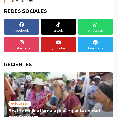
Comentarios
REDES SOCIALES
facebook
tiktok
whatsapp
instagram
youtube
telegram
RECIENTES
Noticias
Beatriz Mojica llama a privilegiar la unidad