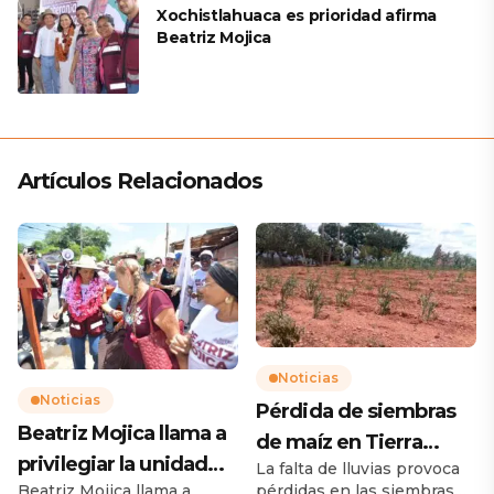
Xochistlahuaca es prioridad afirma
Beatriz Mojica
Artículos Relacionados
Noticias
Noticias
Pérdida de siembras
Beatriz Mojica llama a
de maíz en Tierra
privilegiar la unidad
La falta de lluvias provoca
Caliente preocupan a
pérdidas en las siembras
Beatriz Mojica llama a