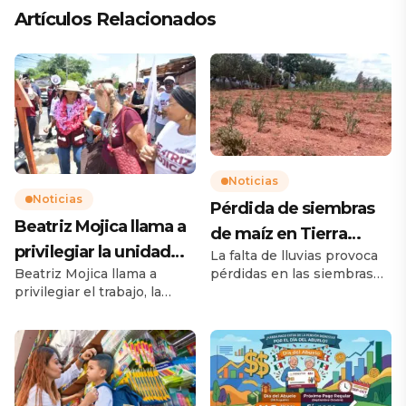
Artículos Relacionados
Noticias
Noticias
Pérdida de siembras
Beatriz Mojica llama a
de maíz en Tierra
privilegiar la unidad
La falta de lluvias provoca
Caliente preocupan a
pérdidas en las siembras
Beatriz Mojica llama a
para Guerrero
productores
de maíz en la Tierra
privilegiar el trabajo, la
Caliente; productores viven
unidad para Guerrero
momentos de
Acapulco, Gro., 4 de agosto
incertidumbre La sequía
de 2026.- Desde Pie de la
amenaza la producción de
Cuesta, la senadora con
maíz en la Tierra Caliente
licencia Beatriz Mojica
La falta de lluvias durante
Morga afirmó que el