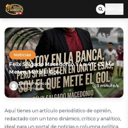
MENU
Noticias
Félix Salgado Macedonio Y La 4T: «Si Me
Meten, Meto El Gol»
Jaime Pedroza
3 minuto/s
Hace 2 meses
Aquí tienes un artículo periodístico de opinión,
redactado con un tono dinámico, crítico y analítico,
ideal para un portal de noticias o columna política.