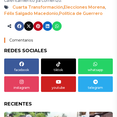
calentamiento ya comenzó.
Cuarta Transformación
,
Elecciones Morena
,
Félix Salgado Macedonio
,
Política de Guerrero
Comentarios
REDES SOCIALES
facebook
tiktok
whatsapp
instagram
youtube
telegram
RECIENTES