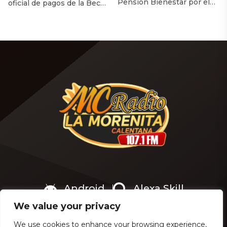
Pensión Bienestar por el
oficial de pagos de la Beca
Día del Abuelo? Con la
de Apoyo para Uniformes y
llegada del mes de agosto y
Útiles «Rita Cetina» Miles
la cercanía del Día del
de familias mexicanas ya
Abuelo (o Día de la Persona
podrán prepararse para el
Adulta Mayor) en México —
próximo ciclo escolar luego
conmemorado cada 28 de
de que la Coordinación
agosto—, miles de
Nacional de Becas para el
beneficiarios de los
Bienestar anunciara que el
programas sociales se
calendario oficial de pagos
preguntan si la Secretaría
de la Beca de Apoyo para
de Bienestar otorgará […]
Uniformes y […]
Android
Alexa Skill
We value your privacy
We use cookies to enhance your browsing experience,