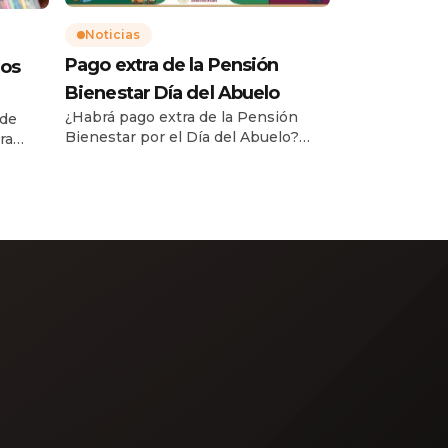
Noticias
Pago extra de la Pensión
gos
Bienestar Día del Abuelo
¿Habrá pago extra de la Pensión
 de
Bienestar por el Día del Abuelo?
ra
Con la llegada del mes de agosto y la
na»
cercanía del Día del Abuelo (o Día de
a
la Persona Adulta Mayor) en México
óximo
—conmemorado cada 28 de agosto
—, miles de beneficiarios de los
cas
programas sociales se preguntan si
ue el
la Secretaría de Bienestar otorgará
la
[…]
 y […]