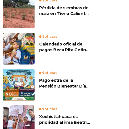
Noticias
Pérdida de siembras de
maíz en Tierra Caliente
preocupan a
productores
Noticias
Calendario oficial de
pagos Beca Rita Cetina
2026
Noticias
Pago extra de la
Pensión Bienestar Día
del Abuelo
Noticias
Xochistlahuaca es
prioridad afirma Beatriz
Mojica