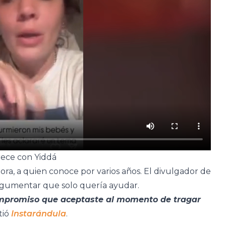
rece con Yiddá
a, a quien conoce por varios años. El divulgador de
 argumentar que solo quería ayudar.
ompromiso que aceptaste al momento de tragar
tió
Instarándula
.