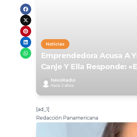
Noticias
Emprendedora Acusa A Yi
Canje Y Ella Responde: «
NexoRadio
Hace 2 años
[ad_1]
Redacción Panamericana