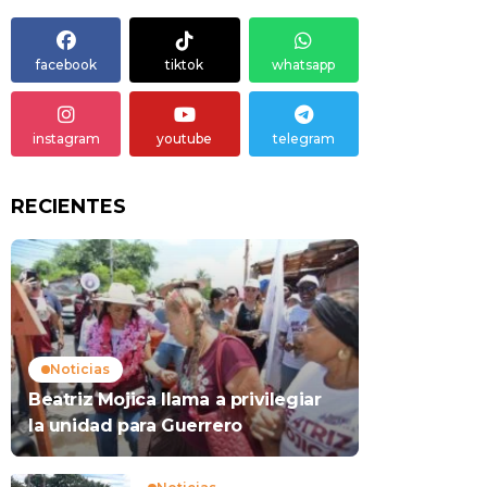
facebook
tiktok
whatsapp
instagram
youtube
telegram
RECIENTES
Noticias
Beatriz Mojica llama a privilegiar
la unidad para Guerrero