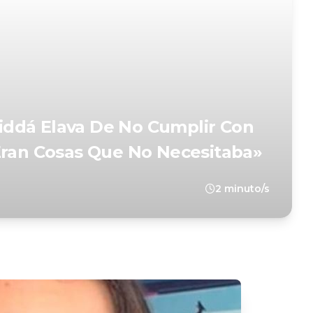
ddá Elava De No Cumplir Con
Eran Cosas Que No Necesitaba»
2 minuto/s