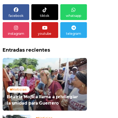
facebook
tiktok
whatsapp
instagram
youtube
telegram
Entradas recientes
Noticias
Beatriz Mojica llama a privilegiar
la unidad para Guerrero