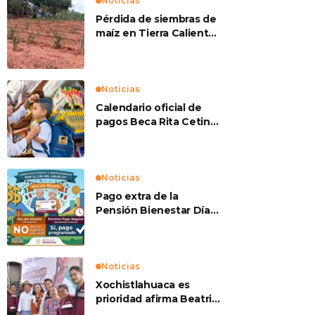
Noticias
Pérdida de siembras de
maíz en Tierra Caliente
preocupan a
productores
Noticias
Calendario oficial de
pagos Beca Rita Cetina
2026
Noticias
Pago extra de la
Pensión Bienestar Día
del Abuelo
Noticias
Xochistlahuaca es
prioridad afirma Beatriz
Mojica