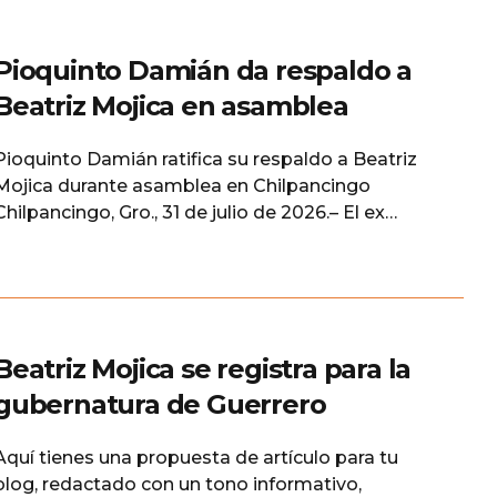
Pioquinto Damián da respaldo a
Beatriz Mojica en asamblea
Pioquinto Damián ratifica su respaldo a Beatriz
Mojica durante asamblea en Chilpancingo
Chilpancingo, Gro., 31 de julio de 2026.– El ex
diputado local y referente politico en Guerrero,
Pioquinto Damián Huato, ratificó públicamente
su respaldo a Beatriz Mojica Morga, durante la
Asamblea de Defensa de la Transformación y la
Soberanía Nacional realizada en Chilpancingo. Al
Beatriz Mojica se registra para la
gubernatura de Guerrero
Aquí tienes una propuesta de artículo para tu
blog, redactado con un tono informativo,