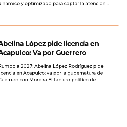
dinámico y optimizado para captar la atención
de tus lectores. Beatriz Mojica Morga se registra
en el proceso interno de Morena por la
gubernatura de Guerrero El escenario político en
Guerrero comienza a definirse de cara a los
próximos tiempos electorales.
Abelina López pide licencia en
Acapulco: Va por Guerrero
Rumbo a 2027: Abelina López Rodríguez pide
licencia en Acapulco; va por la gubernatura de
Guerrero con Morena El tablero político de
Guerrero ha comenzado a moverse con fuerza
de cara a los próximos procesos electorales. En
un movimiento estratégico que ya se venía
rumoreando en los pasillos del poder, la
alcaldesa de Acapulco, Abelina