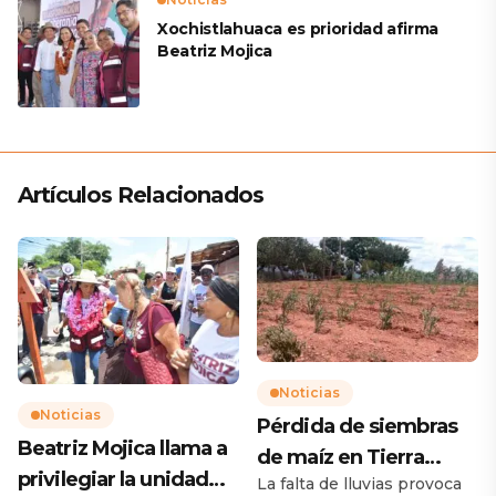
Xochistlahuaca es prioridad afirma
Beatriz Mojica
Artículos Relacionados
Noticias
Noticias
Pérdida de siembras
Beatriz Mojica llama a
de maíz en Tierra
privilegiar la unidad
La falta de lluvias provoca
Caliente preocupan a