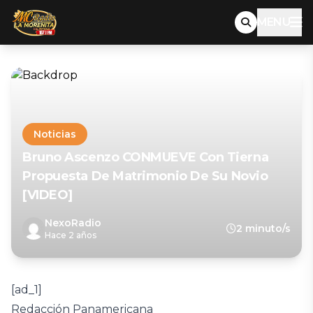
MENU
Noticias
Bruno Ascenzo CONMUEVE Con Tierna
Propuesta De Matrimonio De Su Novio
[VIDEO]
NexoRadio
2 minuto/s
Hace 2 años
[ad_1]
Redacción Panamericana