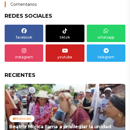
Comentarios
REDES SOCIALES
facebook
tiktok
whatsapp
instagram
youtube
telegram
RECIENTES
Noticias
Beatriz Mojica llama a privilegiar la unidad