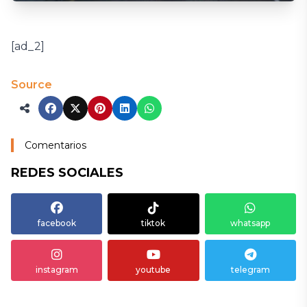
[ad_2]
Source
Comentarios
REDES SOCIALES
facebook
tiktok
whatsapp
instagram
youtube
telegram