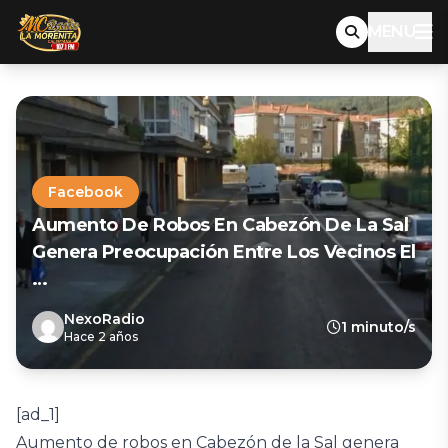
MENU
Facebook
Aumento De Robos En Cabezón De La Sal
Genera Preocupación Entre Los Vecinos El
…
NexoRadio
1 minuto/s
Hace 2 años
[ad_1]
Aumento de robos en Cabezón de la Sal genera