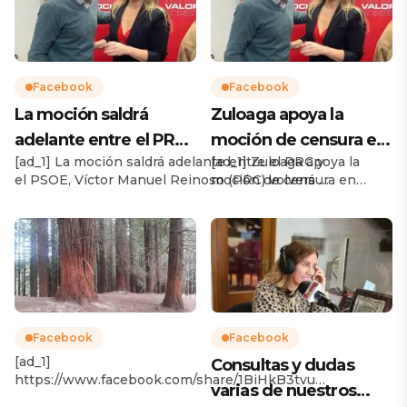
Facebook
Facebook
La moción saldrá
Zuloaga apoya la
adelante entre el PRC
moción de censura en
[ad_1] La moción saldrá adelante entre el PRC y
[ad_1] Zuloaga apoya la
y el PSOE, Víctor
Cabezon de la Sal
el PSOE, Víctor Manuel Reinoso (PRC) volverá a
moción de censura en
Manuel Reinoso (PRC)
contra Oscar López
ser el alcalde del municipio
Cabezon de la Sal contra
vo…
Soto
https://www.facebook.com/share/19unVofewp/?
Oscar López Soto [ad_2]
mibextid=wwXIfr [ad_2] Source
Source
Facebook
Facebook
[ad_1]
Consultas y dudas
https://www.facebook.com/share/1BiHkB3tvu/?
varias de nuestros
mibextid=wwXIfr [ad_2] Source