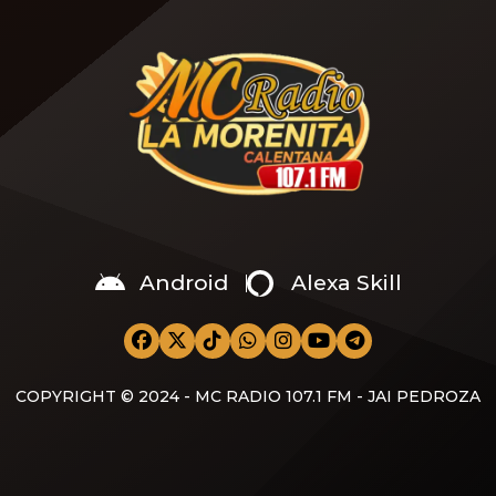
conmemorado cada 28 de
de que la Coordinación
agosto—, miles de
Nacional de Becas para el
beneficiarios de los
Bienestar anunciara que el
programas sociales se
calendario oficial de pagos
preguntan si la Secretaría
de la Beca de Apoyo para
de Bienestar otorgará […]
Uniformes y […]
Android
Alexa Skill
COPYRIGHT © 2024 - MC RADIO 107.1 FM - JAI PEDROZA