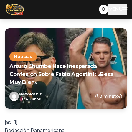
MENU
Noticias
Arturo Chumbe Hace Inesperada
Confesión Sobre Fabio Agostini: «Besa
Muy Bien»
NexoRadio
2 minuto/s
Hace 2 años
[ad_1]
Redacción Panamericana