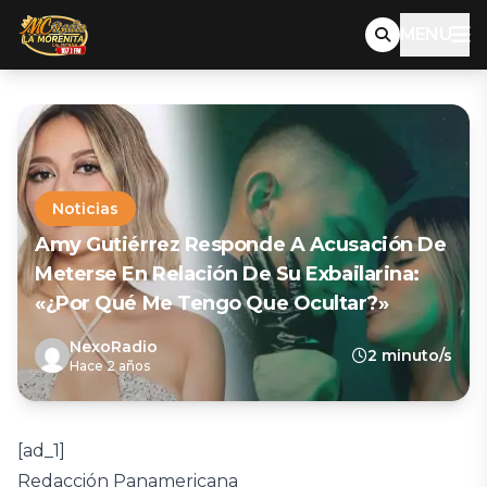
MENU
Noticias
Amy Gutiérrez Responde A Acusación De
Meterse En Relación De Su Exbailarina:
«¿Por Qué Me Tengo Que Ocultar?»
NexoRadio
2 minuto/s
Hace 2 años
[ad_1]
Redacción Panamericana