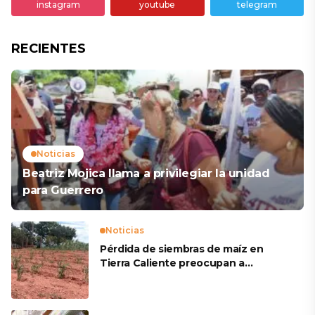
instagram
youtube
telegram
RECIENTES
Noticias
Beatriz Mojica llama a privilegiar la unidad
para Guerrero
Noticias
Pérdida de siembras de maíz en
Tierra Caliente preocupan a
productores