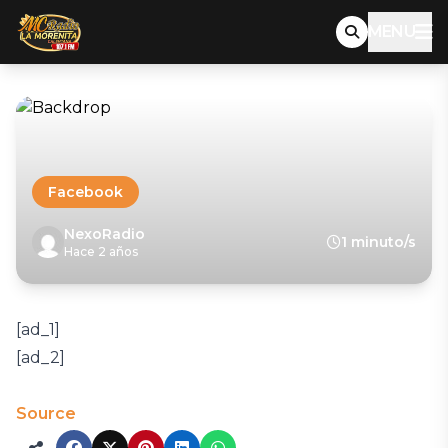
MENU
Facebook
NexoRadio
1 minuto/s
Hace 2 años
[ad_1]
[ad_2]
Source