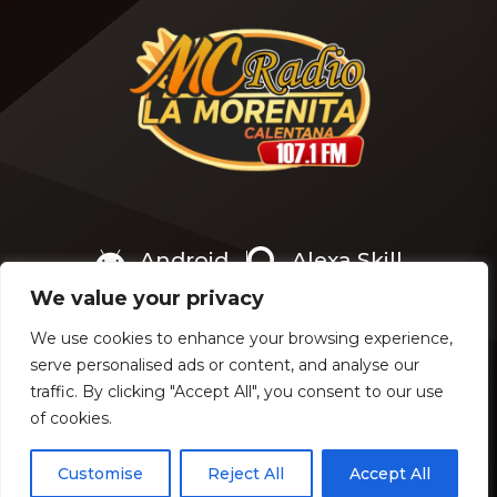
Soto Servicios
Inmobiliarios , te atiende
encantada Mónica y todo
su equipo de profesionales
en un fantástico local junto
a la iglesia de Cabezón de
[…]
Android
Alexa Skill
We value your privacy
We use cookies to enhance your browsing experience,
serve personalised ads or content, and analyse our
COPYRIGHT © 2024 - MC RADIO 107.1 FM - JAI PEDROZA
traffic. By clicking "Accept All", you consent to our use
of cookies.
Customise
Reject All
Accept All