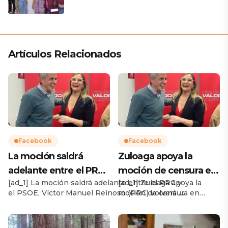
Artículos Relacionados
Facebook
Facebook
La moción saldrá
Zuloaga apoya la
adelante entre el PRC
moción de censura en
[ad_1] La moción saldrá adelante entre el PRC y
[ad_1] Zuloaga apoya la
y el PSOE, Víctor
Cabezon de la Sal
el PSOE, Víctor Manuel Reinoso (PRC) volverá a
moción de censura en
Manuel Reinoso (PRC)
contra Oscar López
ser el alcalde del municipio
Cabezon de la Sal contra
vo…
Soto
https://www.facebook.com/share/19unVofewp/?
Oscar López Soto [ad_2]
mibextid=wwXIfr [ad_2] Source
Source