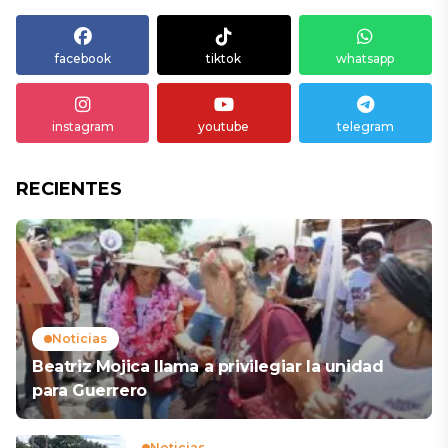
facebook
tiktok
whatsapp
instagram
youtube
telegram
RECIENTES
Noticias
Beatriz Mojica llama a privilegiar la unidad
para Guerrero
Noticias