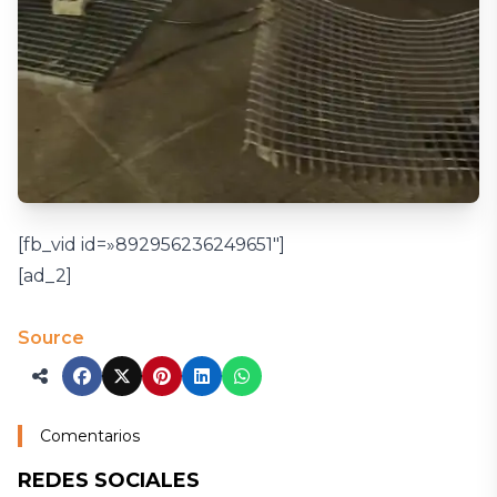
[fb_vid id=»892956236249651″]
[ad_2]
Source
Comentarios
REDES SOCIALES